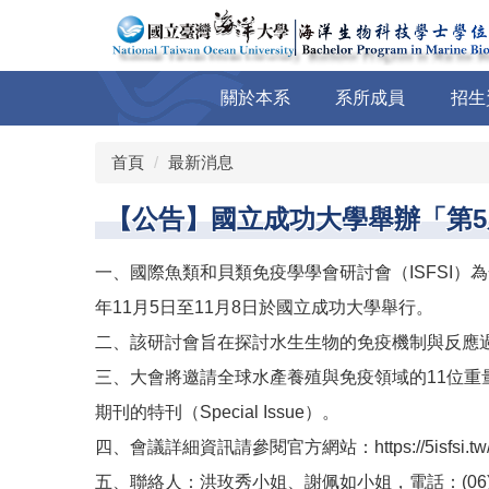
跳
到
主
要
關於本系
系所成員
招生
內
容
區
首頁
最新消息
【公告】國立成功大學舉辦「第
一、國際魚類和貝類免疫學學會研討會（ISFSI
年11月5日至11月8日於國立成功大學舉行。
二、該研討會旨在探討水生生物的免疫機制與反應
三、大會將邀請全球水產養殖與免疫領域的11位重量級專家
期刊的特刊（Special Issue）。
四、會議詳細資訊請參閱官方網站：https://5isfsi.tw/i
五、聯絡人：洪玫秀小姐、謝佩如小姐，電話：(06) 275-75